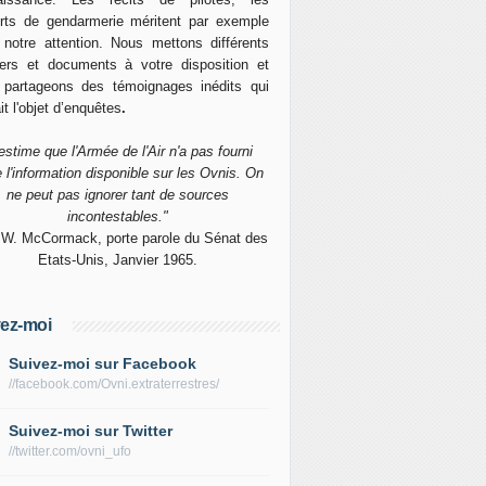
rts de gendarmerie méritent par exemple
 notre attention. Nous mettons différents
ers et documents à votre disposition et
 partageons des témoignages inédits qui
it l'objet d’enquêtes
.
'estime que l'Armée de l'Air n'a pas fourni
e l'information disponible sur les Ovnis. On
ne peut pas ignorer tant de sources
incontestables."
 W. McCormack, porte parole du Sénat des
Etats-Unis, Janvier 1965.
ez-moi
Suivez-moi sur Facebook
//facebook.com/Ovni.extraterrestres/
Suivez-moi sur Twitter
//twitter.com/ovni_ufo