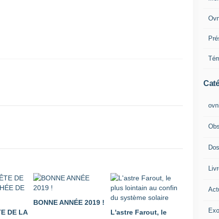
Ovn
Pré
Tém
Caté
ovn
Obs
Dos
Liv
Act
BONNE ANNÉE 2019 !
Exo
E DE LA
L'astre Farout, le