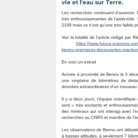
vie et l'eau sur Terre.
Les recherches continuent d'avancer. 
très enthousiasmantes de l'astéroïde 
2199 mais ce n'est qu'une très faible pr
Voir la totalité de l'article rédigé pa
:
https://www.futura-sciences.com
bennu-premieres-decouvertes-reactio
En voici un extrait
Arrivée à proximité de Bennu le 3 déc
une vingtaine de kilomètres de dist
données extraordinaires d'un nouveau
Il y a deux jours, l'équipe scientifiqu
sont « très excitants et enthousiasma
des minéraux qui ont interagi avec l'e
recherches au CNRS et membre de l'équ
Les observations de Bennu ont débuté 
à basses altitudes, à seulement 7 kilom