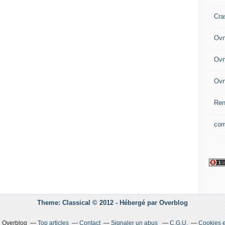
Cra
Ovn
Ovn
Ovn
Ren
com
Theme: Classical © 2012 -
Hébergé par
Overblog
il Overblog
Top articles
Contact
Signaler un abus
C.G.U.
Cookies e