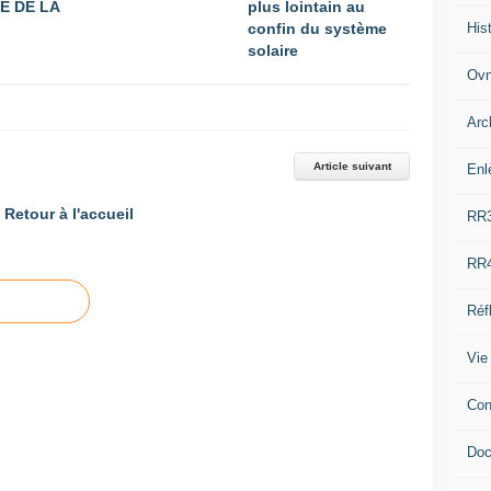
E DE LA
plus lointain au
His
confin du système
solaire
Ovn
Arc
Article suivant
Enl
Retour à l'accueil
RR
RR
Réf
Vie
Con
Doc