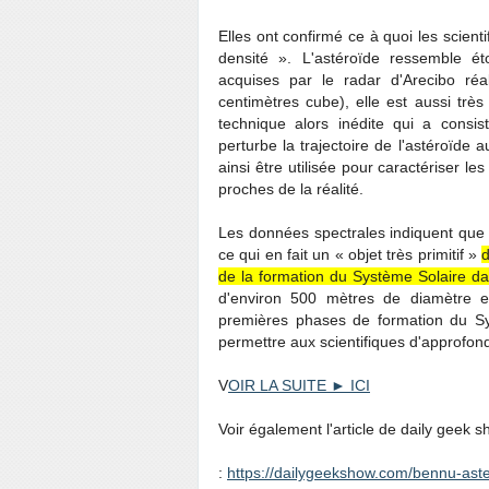
Elles ont confirmé ce à quoi les scien
densité ». L'astéroïde ressemble 
acquises par le radar d'Arecibo r
centimètres cube), elle est aussi trè
technique alors inédite qui a consis
perturbe la trajectoire de l'astéroïde a
ainsi être utilisée pour caractériser l
proches de la réalité.
Les données spectrales indiquent que 
ce qui en fait un « objet très primitif »
d
de la formation du Système Solaire d
d'environ 500 mètres de diamètre e
premières phases de formation du Sys
permettre aux scientifiques d'approfon
V
OIR LA SUITE ► ICI
Voir également l'article de daily geek s
:
https://dailygeekshow.com/bennu-aste