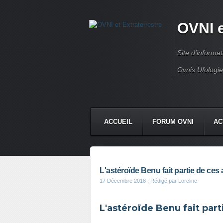
OVNI e
Site d'informa
Ovnis Ufologi
ACCUEIL
FORUM OVNI
AC
CONTACT
L'astéroïde Benu fait partie de ces a
17 Décembre 2018
, Rédigé par Loreline
L'astéroïde Benu fait part