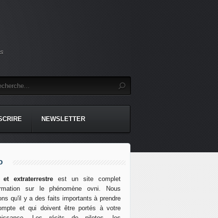
es
NSCRIRE
NEWSLETTER
o
 et extraterrestre
est un site complet
formation sur le phénomène ovni. Nous
ns qu'il y a des faits importants à prendre
mpte et qui doivent être portés à votre
aissance. Les récits de pilotes, les