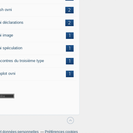
sh ovni
2
i déclarations
2
i image
1
i spéculation
1
contres du troisième type
1
plot ovni
1
t données personnelles
Préférences cookies