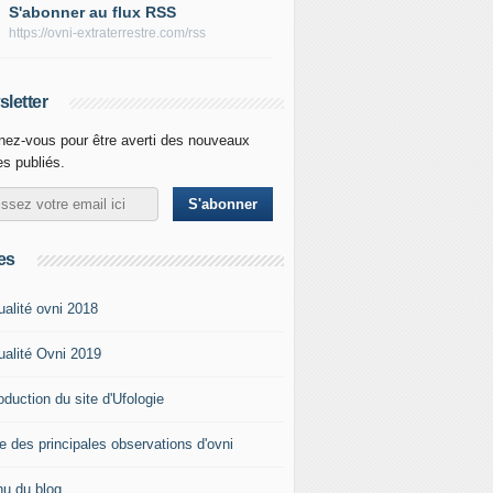
S'abonner au flux RSS
https://ovni-extraterrestre.com/rss
letter
ez-vous pour être averti des nouveaux
les publiés.
es
ualité ovni 2018
ualité Ovni 2019
roduction du site d'Ufologie
te des principales observations d'ovni
u du blog