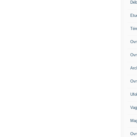
Déb
Etu
Tém
Ovn
Ovn
Arc
Ovn
Ufo
Vag
Mag
Ovn