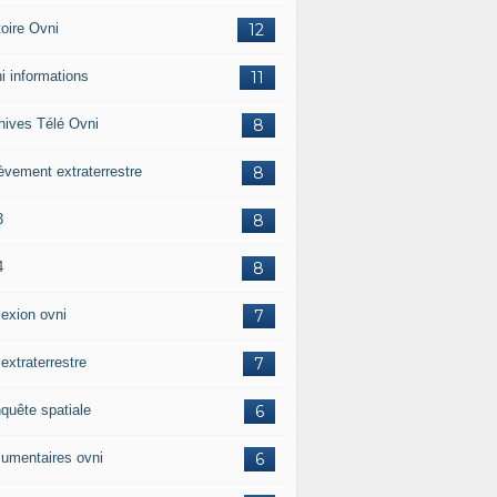
toire Ovni
12
i informations
11
hives Télé Ovni
8
èvement extraterrestre
8
3
8
4
8
lexion ovni
7
 extraterrestre
7
quête spatiale
6
umentaires ovni
6