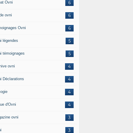
at Ovni
6
de ovni
6
oignages Ovni
6
i légendes
5
i témoignages
5
hive ovni
4
i Déclarations
4
logie
4
ue d'Ovni
4
azine ovni
3
i
3