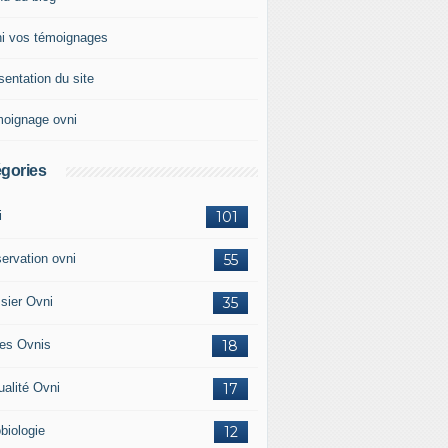
i vos témoignages
sentation du site
oignage ovni
gories
i
101
ervation ovni
55
sier Ovni
35
res Ovnis
18
ualité Ovni
17
biologie
12