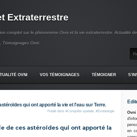
t Extraterrestre
tion complet sur le phénomène Ovni et la vie extraterrestre. Actualité d
e, Témoignages Ovni
TUALITÉ OVNI
VOS TÉMOIGNAGES
TÉMOIGNER
S'I
Edit
stéroïdes qui ont apporté la vie et l'eau sur Terre.
Publié dans
#Conquête spatiale
,
#Exobiologie
Ovni
d'in
penso
ie de ces astéroïdes qui ont apporté la
en co
conn