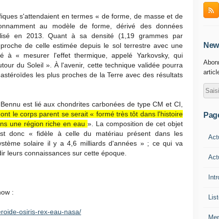
tifiques s'attendaient en termes « de forme, de masse et de
étonnamment au modèle de forme, dérivé des données
éalisé en 2013. Quant à sa densité (1,19 grammes par
News
s proche de celle estimée depuis le sol terrestre avec une
té à « mesurer l'effet thermique, appelé Yarkovsky, qui
Abonn
utour du Soleil ». À l'avenir, cette technique validée pourra
artic
es astéroïdes les plus proches de la Terre avec des résultats
Bennu est lié aux chondrites carbonées de type CM et CI,
ont le corps parent se serait « formé très tôt dans l'histoire
Pag
ans une région riche en eau
». La composition de cet objet
st donc « fidèle à celle du matériau présent dans les
Act
tème solaire il y a 4,6 milliards d'années » ; ce qui va
dir leurs connaissances sur cette époque.
Act
Int
how :
Lis
roide-osiris-rex-eau-nasa/
Men