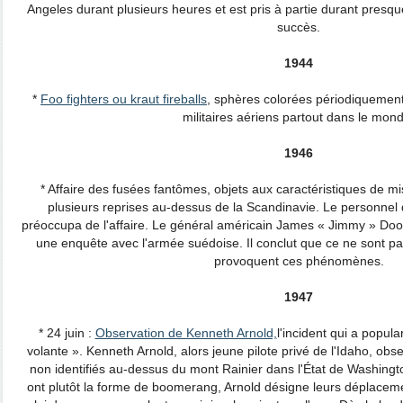
Angeles durant plusieurs heures et est pris à partie durant presq
succès.
1944
*
Foo fighters ou kraut fireballs
, sphères colorées périodiquemen
militaires aériens partout dans le mon
1946
* Affaire des fusées fantômes, objets aux caractéristiques de mi
plusieurs reprises au-dessus de la Scandinavie. Le personnel
préoccupa de l'affaire. Le général américain James « Jimmy » Dooli
une enquête avec l'armée suédoise. Il conclut que ce ne sont p
provoquent ces phénomènes.
1947
* 24 juin :
Observation de Kenneth Arnold,
l'incident qui a popul
volante ». Kenneth Arnold, alors jeune pilote privé de l'Idaho, obs
non identifiés au-dessus du mont Rainier dans l'État de Washingto
ont plutôt la forme de boomerang, Arnold désigne leurs déplacem