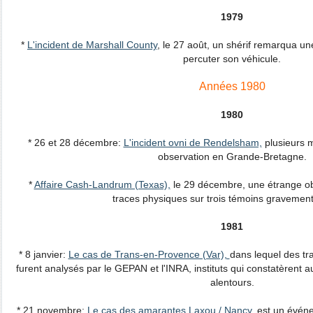
1979
*
L'incident de Marshall County
, le 27 août, un shérif remarqua un
percuter son véhicule.
Années 1980
1980
* 26 et 28 décembre:
L'incident ovni de Rendelsham,
plusieurs m
observation en Grande-Bretagne.
*
Affaire Cash-Landrum (Texas),
le 29 décembre, une étrange o
traces physiques sur trois témoins gravement 
1981
* 8 janvier:
Le cas de Trans-en-Provence (Var),
dans lequel des tr
furent analysés par le GEPAN et l'INRA, instituts qui constatèrent a
alentours.
* 21 novembre:
Le cas des amarantes Laxou / Nancy,
est un événe