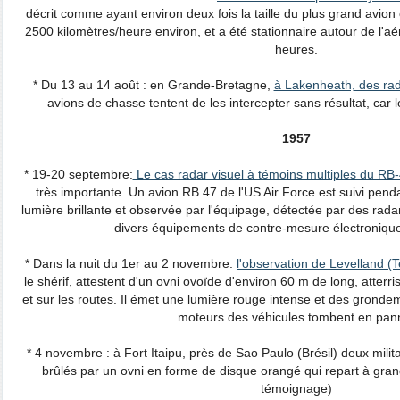
décrit comme ayant environ deux fois la taille du plus grand avion 
2500 kilomètres/heure environ, et a été stationnaire autour de l'a
heures.
* Du 13 au 14 août : en Grande-Bretagne,
à Lakenheath, des rad
avions de chasse tentent de les intercepter sans résultat, car l
1957
* 19-20 septembre:
Le cas radar visuel à témoins multiples du RB
très importante. Un avion RB 47 de l'US Air Force est suivi pe
lumière brillante et observée par l'équipage, détectée par des radar
divers équipements de contre-mesure électronique 
* Dans la nuit du 1er au 2 novembre:
l'observation de Levelland (
le shérif, attestent d'un ovni ovoïde d'environ 60 m de long, atterr
et sur les routes. Il émet une lumière rouge intense et des gronde
moteurs des véhicules tombent en pan
* 4 novembre : à Fort Itaipu, près de Sao Paulo (Brésil) deux mili
brûlés par un ovni en forme de disque orangé qui repart à grande
témoignage)