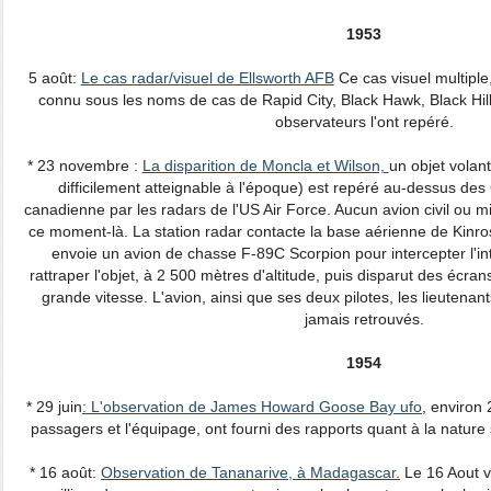
1953
5 août:
Le cas radar/visuel de Ellsworth AFB
Ce cas visuel multiple
connu sous les noms de cas de Rapid City, Black Hawk, Black Hill
observateurs l'ont repéré.
* 23 novembre :
La disparition de Moncla et Wilson,
un objet volan
difficilement atteignable à l'époque) est repéré au-dessus des
canadienne par les radars de l'US Air Force. Aucun avion civil ou mil
ce moment-là. La station radar contacte la base aérienne de Kinros
envoie un avion de chasse F-89C Scorpion pour intercepter l'int
rattraper l'objet, à 2 500 mètres d'altitude, puis disparut des écrans
grande vitesse. L'avion, ainsi que ses deux pilotes, les lieutenan
jamais retrouvés.
1954
* 29 juin
: L'observation de James Howard Goose Bay ufo
, environ
passagers et l'équipage, ont fourni des rapports quant à la nature
* 16 août:
Observation de Tananarive, à Madagascar.
Le 16 Aout v