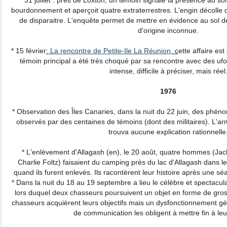
* 31 juillet : près de Loxton, un témoin signale la présence au 
bourdonnement et aperçoit quatre extraterrestres. L'engin décolle
de disparaitre. L'enquête permet de mettre en évidence au sol d
d'origine inconnue.
* 15 février
: La rencontre de Petite-Ile La Réunion
, c
ette affaire es
témoin principal a été très choqué par sa rencontre avec des u
intense, difficile à préciser, mais réel
1976
* Observation des Îles Canaries, dans la nuit du 22 juin, des phé
observés par des centaines de témoins (dont des militaires). L'
trouva aucune explication rationnelle
* L'enlèvement d'Allagash (en), le 20 août, quatre hommes (Ja
Charlie Foltz) faisaient du camping près du lac d'Allagash dans 
quand ils furent enlevés. Ils racontèrent leur histoire après une 
* Dans la nuit du 18 au 19 septembre a lieu le célèbre et spectacula
lors duquel deux chasseurs poursuivent un objet en forme de gros
chasseurs acquièrent leurs objectifs mais un dysfonctionnement g
de communication les obligent à mettre fin à leu