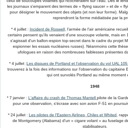
celui de soucoupes volantes qui ricocheraient sur l'eau. Dès le lend
les journaux s'emparent des termes de « flying saucer » et de « flyi
pour désigner le mouvement des objets (et non leur forme). Malgré
reprendront la forme médiatisée par la pr
* 4 juillet :
Incident de Roswell,
l'armée de l'air américaine recueil
certains pensent qu'ils venaient d'une soucoupe volante, mais en 1
s'agissait d'un ballon-espion top-secret dans le cadre du projet 
espionner les essais nucléaires russes). Néanmoins cette thèse
ufologues en raison des nombreuses faiblesses présentes dans 
* 4 juillet :
Les disques de Portland et l'observation du vol UAL 105
trouverez à la fois des informations sur l'observation du capitaine 
qui ont survolés Portland au même moment 
1948
* 7 janvier :
L'affaire du crash de Thomas Mantell
pilote de la Gard
pour une observation, s'écrase avec son avion F-51 en poursui
* 24 juillet :
Les pilotes de l'Eastern Airlines, Chiles et Whited
,
rappo
de Montgomery (Alabama) d'un « cigare volant » au fuselage dép
stabilisateurs.