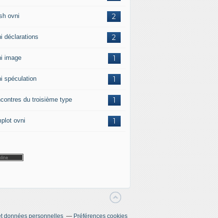
sh ovni
2
i déclarations
2
i image
1
i spéculation
1
contres du troisième type
1
plot ovni
1
t données personnelles
Préférences cookies