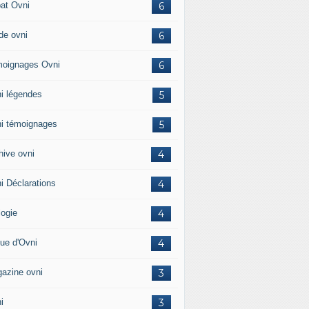
at Ovni
6
de ovni
6
oignages Ovni
6
i légendes
5
i témoignages
5
hive ovni
4
i Déclarations
4
logie
4
ue d'Ovni
4
azine ovni
3
i
3