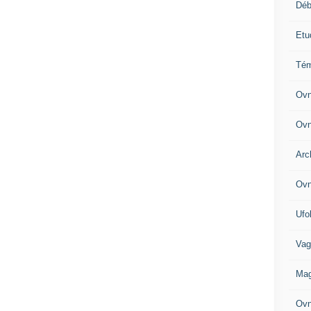
Déb
Etu
Tém
Ovn
Ovn
Arc
Ovn
Ufo
Vag
Mag
Ovn