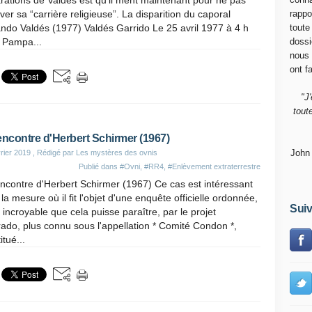
rations de Valdès est qu’il ment maintenant pour ne pas
ver sa “carrière religieuse”. La disparition du caporal
rappo
ndo Valdés (1977) Valdés Garrido Le 25 avril 1977 à 4 h
toute
à Pampa...
dossi
nous
ont fa
"J
tout
encontre d'Herbert Schirmer (1967)
John
rier 2019
, Rédigé par Les mystères des ovnis
Publié dans
#Ovni
,
#RR4
,
#Enlèvement extraterrestre
ncontre d'Herbert Schirmer (1967) Ce cas est intéressant
la mesure où il fit l'objet d'une enquête officielle ordonnée,
Suiv
 incroyable que cela puisse paraître, par le projet
ado, plus connu sous l'appellation * Comité Condon *,
itué...