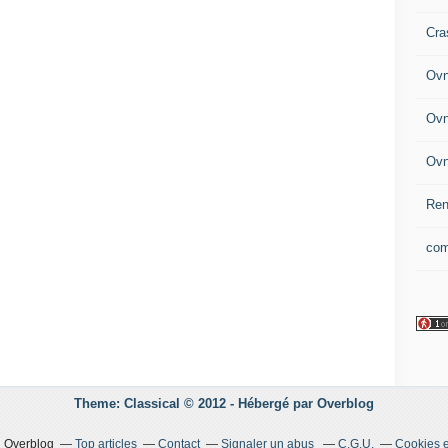
Cra
Ovn
Ovn
Ovn
Ren
com
Theme: Classical © 2012 -
Hébergé par
Overblog
il Overblog
Top articles
Contact
Signaler un abus
C.G.U.
Cookies e