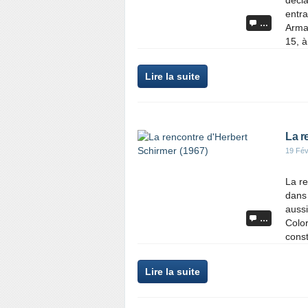
décla
entra
…
Arma
15, 
Lire la suite
La r
19 Fév
La re
dans 
aussi
…
Color
const
Lire la suite