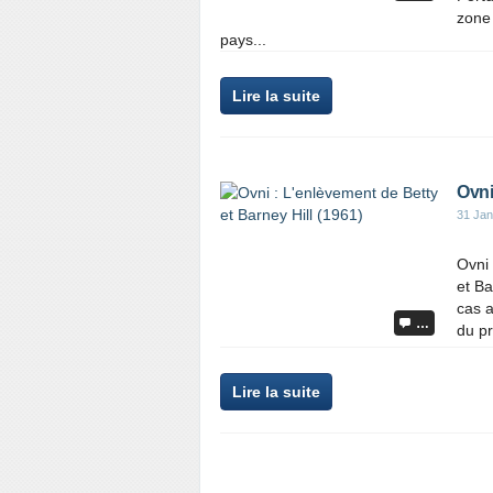
zone 
pays...
Lire la suite
Ovni
31 Jan
Ovni 
et Ba
cas a
…
du pr
Lire la suite