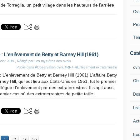
de Torreglia, un petit village dans les hauteurs de l'arrière
Ovn
Pré
Tém
Caté
 : L'enlèvement de Betty et Barney Hill (1961)
vier 2019
, Rédigé par Les mystères des ovnis
ovn
Publié dans
#Observation ovni
,
#RR4
,
#Enlèvement extraterrestre
: L'enlèvement de Betty et Barney Hill (1961) L'affaire Betty
Obs
rney Hill, qui eut lieu aux États-Unis en 1961, fut le premier
llégué d'enlèvement par des extraterrestres. Il s'agit aussi
emier cas où des extraterrestres de petite taille...
Dos
Liv
Act
Exo
1
2
>
>>