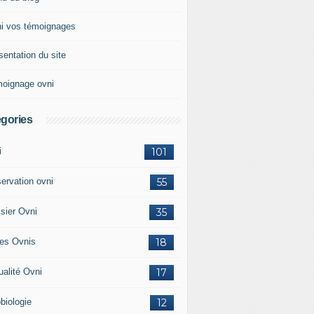
i vos témoignages
sentation du site
oignage ovni
gories
i
101
ervation ovni
55
sier Ovni
35
res Ovnis
18
ualité Ovni
17
biologie
12