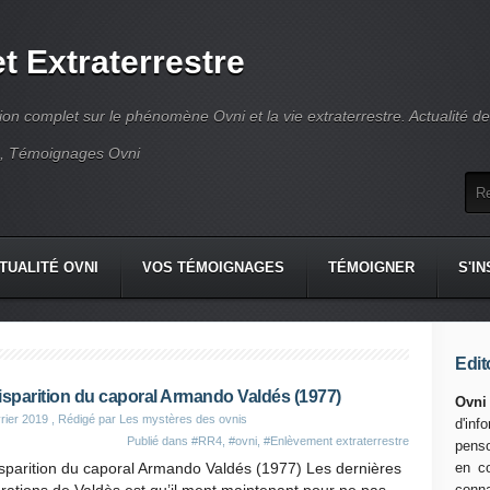
t Extraterrestre
tion complet sur le phénomène Ovni et la vie extraterrestre. Actualité d
e, Témoignages Ovni
TUALITÉ OVNI
VOS TÉMOIGNAGES
TÉMOIGNER
S'I
Edit
isparition du caporal Armando Valdés (1977)
Ovni
rier 2019
, Rédigé par Les mystères des ovnis
d'in
Publié dans
#RR4
,
#ovni
,
#Enlèvement extraterrestre
penso
sparition du caporal Armando Valdés (1977) Les dernières
en co
conn