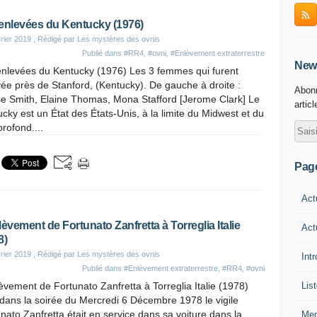
enlevées du Kentucky (1976)
rier 2019
, Rédigé par Les mystères des ovnis
Publié dans
#RR4
,
#ovni
,
#Enlèvement extraterrestre
News
enlevées du Kentucky (1976) Les 3 femmes qui furent
ée près de Stanford, (Kentucky). De gauche à droite :
Abonn
se Smith, Elaine Thomas, Mona Stafford [Jerome Clark] Le
artic
cky est un État des États-Unis, à la limite du Midwest et du
rofond....
Pag
Act
lèvement de Fortunato Zanfretta à Torreglia Italie
Act
8)
rier 2019
, Rédigé par Les mystères des ovnis
Int
Publié dans
#Enlèvement extraterrestre
,
#RR4
,
#ovni
Lis
èvement de Fortunato Zanfretta à Torreglia Italie (1978)
dans la soirée du Mercredi 6 Décembre 1978 le vigile
nato Zanfretta était en service dans sa voiture dans la
Men