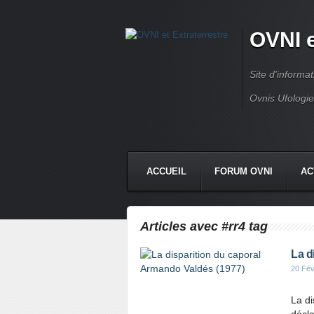
OVNI e
Site d'informa
Ovnis Ufologi
ACCUEIL
FORUM OVNI
AC
CONTACT
Articles avec #rr4 tag
La d
20 Fév
La di