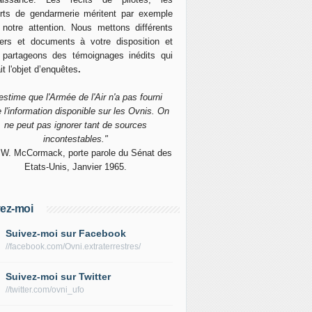
rts de gendarmerie méritent par exemple
 notre attention. Nous mettons différents
ers et documents à votre disposition et
 partageons des témoignages inédits qui
it l'objet d’enquêtes
.
'estime que l'Armée de l'Air n'a pas fourni
e l'information disponible sur les Ovnis. On
ne peut pas ignorer tant de sources
incontestables."
 W. McCormack, porte parole du Sénat des
Etats-Unis, Janvier 1965.
ez-moi
Suivez-moi sur Facebook
//facebook.com/Ovni.extraterrestres/
Suivez-moi sur Twitter
//twitter.com/ovni_ufo