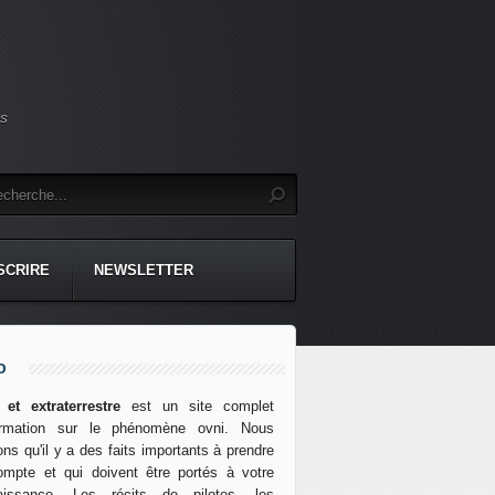
es
NSCRIRE
NEWSLETTER
o
 et extraterrestre
est un site complet
formation sur le phénomène ovni. Nous
ns qu'il y a des faits importants à prendre
mpte et qui doivent être portés à votre
aissance. Les récits de pilotes, les