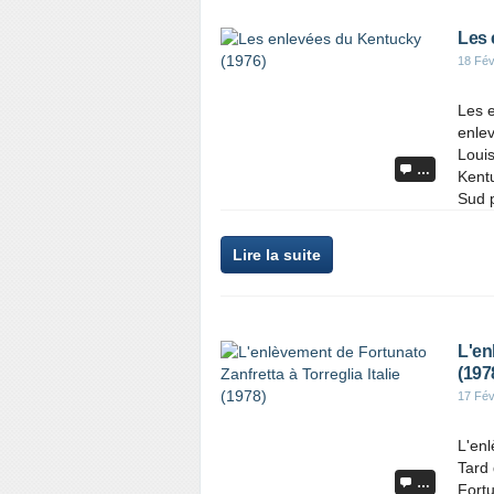
Les 
18 Fév
Les 
enlev
Loui
…
Kentu
Sud p
Lire la suite
L'en
(197
17 Fév
L'enl
Tard 
…
Fortu