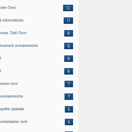
toire Ovni
12
i informations
11
hives Télé Ovni
8
èvement extraterrestre
8
3
8
4
8
lexion ovni
7
 extraterrestre
7
quête spatiale
6
umentaires ovni
6