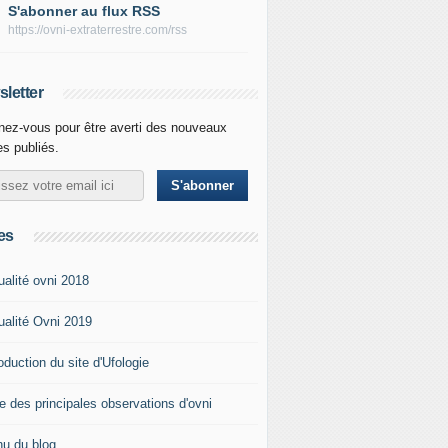
S'abonner au flux RSS
https://ovni-extraterrestre.com/rss
letter
ez-vous pour être averti des nouveaux
les publiés.
es
ualité ovni 2018
ualité Ovni 2019
roduction du site d'Ufologie
te des principales observations d'ovni
u du blog