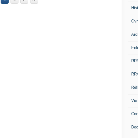
His
Ovn
Arc
Enl
RR
RR
Réf
Vie
Con
Doc