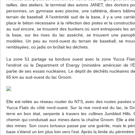
tailles, des ateliers, le terminal des avions JANET, des dortoirs
personnes, un gymnase avec piscine, une cafétéria, divers bâtim
terrain de baseball. A l'extrémité sud de la base, il y a une carri
place le béton nécessaire à la réfection des pistes et la construct
au sud encore, se trouvent des bunkers où sont entreposés les ar
la base, sur les rives du lac asséché, se trouvent une panopl
modèles. Un peu au nord-ouest du terrain de baseball, se trouv
remblayées, où jadis on brûlait les déchets.
La zone 51 partage sa bordure ouest avec la zone Yucca Flat
l'endroit où le Department of Energy (ministère américain de l'
partie de ses essais nucléaires. Le dépôt de déchêts nucléaires d
65 km au sud-ouest du lac Groom.
Elle est reliée au réseau routier du NTS, avec des routes pavées ve
Yucca Flats du côté nord-ouest. Sur la rive nord-est du lac, la
terre en bon état, serpente à travers les collines Jumbled Hills
chemin qui conduisait aux mines dans la chaîne Groom. Elle a été
des mines. Son cours tortueux passe par une guérite, mais le péri
base s'étend un km plus loin vers l'est. Après la limite du périmètre