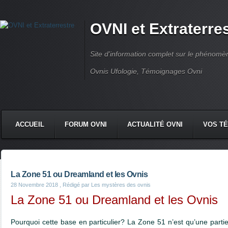
OVNI et Extraterre
Site d'information complet sur le phénomène
Ovnis Ufologie, Témoignages Ovni
ACCUEIL
FORUM OVNI
ACTUALITÉ OVNI
VOS T
CONTACT
La Zone 51 ou Dreamland et les Ovnis
28 Novembre 2018
, Rédigé par Les mystères des ovnis
La Zone 51 ou Dreamland et les Ovnis
Pourquoi cette base en particulier? La Zone 51 n’est qu’une parti