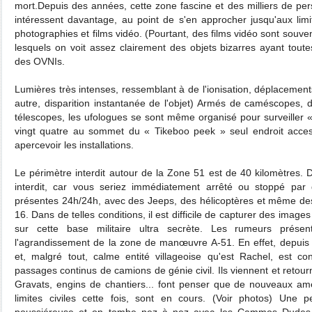
mort.Depuis des années, cette zone fascine et des milliers de pe
intéressent davantage, au point de s'en approcher jusqu'aux limi
photographies et films vidéo. (Pourtant, des films vidéo sont souve
lesquels on voit assez clairement des objets bizarres ayant toutes
des OVNIs.
Lumières très intenses, ressemblant à de l'ionisation, déplacements
autre, disparition instantanée de l'objet) Armés de caméscopes, d
télescopes, les ufologues se sont même organisé pour surveiller 
vingt quatre au sommet du « Tikeboo peek » seul endroit acces
apercevoir les installations.
Le périmètre interdit autour de la Zone 51 est de 40 kilomètres. Diff
interdit, car vous seriez immédiatement arrêté ou stoppé par 
présentes 24h/24h, avec des Jeeps, des hélicoptères et même de
16. Dans de telles conditions, il est difficile de capturer des imag
sur cette base militaire ultra secrète. Les rumeurs prése
l'agrandissement de la zone de manœuvre A-51. En effet, depuis 
et, malgré tout, calme entité villageoise qu'est Rachel, est 
passages continus de camions de génie civil. Ils viennent et retourn
Gravats, engins de chantiers... font penser que de nouveaux a
limites civiles cette fois, sont en cours. (Voir photos) Une p
poussiéreuse et on tombe nez à nez avec les Cammos Dudes. L