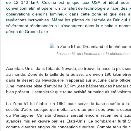
de 12 140 km². Celui-ci est unique aux USA et idéal pour 
conventionnels" et opérer un transfert de technologie à l'abri des re
observations d'engins lumineux dans cette zone et que des a
révélations incroyables.
Même les pilotes de l'armée de l'air qui 
sévèrement réprimandés s'il s'aventurent dans la « boite » nom
aérien de Groom Lake.
La Zone 51 ou Dreamland et le phénomène 
Aux Etats-Unis, dans l'état du Nevada, se trouve la base la plus se
au monde. Zone de la taille de la Suisse, à environ 190 kilomètr
dans le désert du Nevada,elle n'apparait sur aucune carte offici
,une immense piste d'envol de 9,5Km ,des bâtiments,des hangars,
bien présent. il semblerait que toute activité humaine ait été volont
La Zone 51 fut établie en 1954 pour servir de base secrète à la 
société d'aéronautique qui mettait alors au point des avions-espi
du Pentagone. Ce site d'essais servait encore récemment aux
avancés mis en œuvre par les Etats-Unis. Le bombardier furtif Ste
comme d'autres engins de conception futuriste. Compte tenu de ces