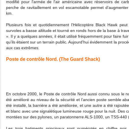
modifié pour l'armée de l'air américaine avec réservoirs de car
perche de ravitaillement en vol escamotable permet d’augmente
km.
Plusieurs fois et quotidiennement l'Hélicoptère Black Hawk peut
survoles a basse altitude et tourné en ronds hors de la base à trav
». Il y a quelques années, il était utilisé fréquemment pour faire fuir 
qu’ils étaient sur un terrain public. Aujourd'hui évidemment la procéd
aux cas extrêmes.
Poste de contrôle Nord. (The Guard Shack)
En octobre 2000, le Poste de contrôle Nord aussi connu sous le 
été amélioré au niveau de la sécurité et l’ancien poste semble a
été installé, la barrière a été améliorée, et une autre a été rajouté
et blanc avec une signalétique lumineuse rouge pour la nuit. Des 
montées sur des pylones, un paratonnerre ALS-1000, un TSS-440 
Les trois batiments principaux sont numérotés en chiffre noi