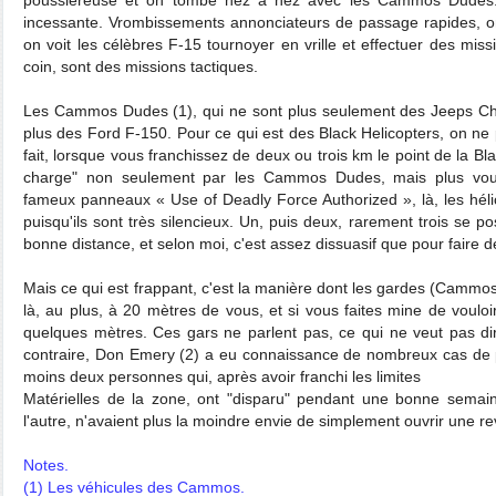
incessante. Vrombissements annonciateurs de passage rapides, on l
on voit les célèbres F-15 tournoyer en vrille et effectuer des miss
coin, sont des missions tactiques.
Les Cammos Dudes (1), qui ne sont plus seulement des Jeeps Ch
plus des Ford F-150. Pour ce qui est des Black Helicopters, on ne 
fait, lorsque vous franchissez de deux ou trois km le point de la Bl
charge" non seulement par les Cammos Dudes, mais plus vo
fameux panneaux « Use of Deadly Force Authorized », là, les hélic
puisqu'ils sont très silencieux. Un, puis deux, rarement trois se po
bonne distance, et selon moi, c'est assez dissuasif que pour faire d
Mais ce qui est frappant, c'est la manière dont les gardes (Cammos)
là, au plus, à 20 mètres de vous, et si vous faites mine de vouloir
quelques mètres. Ces gars ne parlent pas, ce qui ne veut pas di
contraire, Don Emery (2) a eu connaissance de nombreux cas de 
moins deux personnes qui, après avoir franchi les limites
Matérielles de la zone, ont "disparu" pendant une bonne semaine
l'autre, n'avaient plus la moindre envie de simplement ouvrir une re
Notes.
(1) Les véhicules des Cammos.