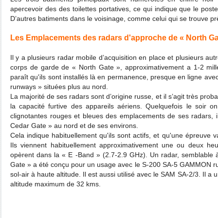
apercevoir des des toilettes portatives, ce qui indique que le post
D’autres batiments dans le voisinage, comme celui qui se trouve pr
Les Emplacements des radars d'approche de « North Ga
Il y a plusieurs radar mobile d’acquisition en place et plusieurs a
corps de garde de « North Gate », approximativement a 1-2 milles 
paraît qu'ils sont installés là en permanence, presque en ligne ave
runways » situées plus au nord.
La majorité de ses radars sont d’origine russe, et il s’agit très pro
la capacité furtive des appareils aériens. Quelquefois le soir o
clignotantes rouges et bleues des emplacements de ses radars, ils
Cedar Gate » au nord et de ses environs.
Cela indique habituellement qu'ils sont actifs, et qu'une épreuve
Ils viennent habituellement approximativement une ou deux heure
opèrent dans la « E -Band » (2.7-2.9 GHz). Un radar, semblable à 
Gate » a été conçu pour un usage avec le S-200 SA-5 GAMMON rus
sol-air à haute altitude. Il est aussi utilisé avec le SAM SA-2/3. Il 
altitude maximum de 32 kms.