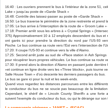
16:40 : Les ouvriers prennent le bus à l'intérieur de la zone 51, c
Lake » jusqu’au poste de «Garde Shack »
16:48: Contrôle des laissez-passer au poste de «Garde Shack »
16:50: Le bus traverse le périmètre de la zone restreinte et prend la
17:05: Le bus arrive à l’interception de la route de « Groom Lake » 
17:18: Premier arrêt sous les arbres à « Crystal Springs » (Interse
375) Approximativement 10 à 12 employés descendent du bus et rej
ont garés ici pour prendre la direction du nord par l’US-93 vers 
Pioche. Le bus continue sa route vers l’Est vers l’intersection de l’U
17:20: Il coupe l’US-93 et continue vers la ville d’Alamo.
17:25: Second arrêt juste au sud de «Place station in Ash Spring
pour récupérer leurs propres véhicules. Le bus continue sa route ve
17:30: Il prend alors la direction d’Alamo en passant juste derrière
»et continue en ligne droite vers les «Three blocks», puis tourne v
Salle House Town » d'où descente les derniers passagers du bus.
Le bus se gare ici pour la nuit et les week-ends.
Quand vous regardez les distances parcourues entre les différen
le conducteur du bus ne se soucie pas beaucoup de la limitation
Cependant, le shérif de « Lincoln County Sheriff» a une forte a
suivent l'exemple du conducteur du bus, ou qui le dérange sur son t
La compagnie aérienne « JANET ». (EG&G)