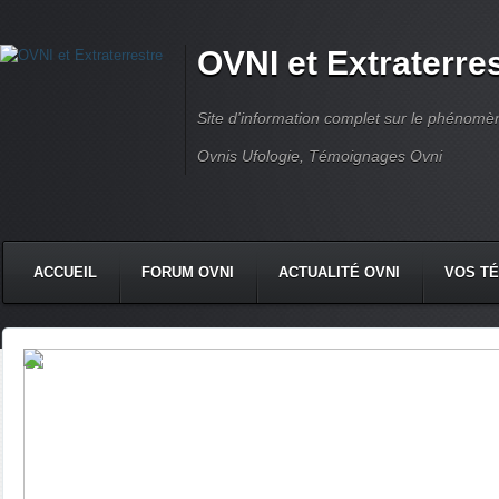
OVNI et Extraterre
Site d'information complet sur le phénomène
Ovnis Ufologie, Témoignages Ovni
ACCUEIL
FORUM OVNI
ACTUALITÉ OVNI
VOS T
CONTACT