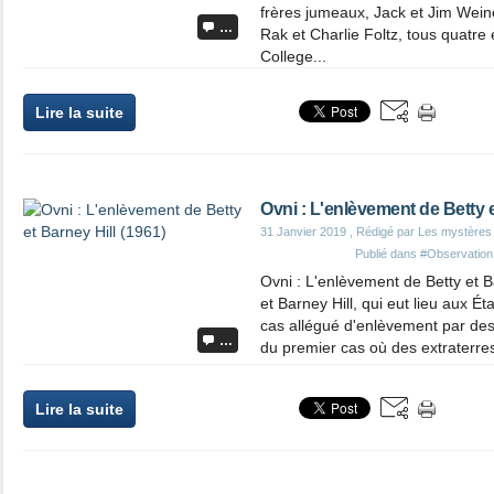
frères jumeaux, Jack et Jim Wein
…
Rak et Charlie Foltz, tous quatr
College...
Lire la suite
Ovni : L'enlèvement de Betty e
31 Janvier 2019
, Rédigé par Les mystères
Publié dans
#Observation
Ovni : L'enlèvement de Betty et Ba
et Barney Hill, qui eut lieu aux Ét
cas allégué d'enlèvement par des e
…
du premier cas où des extraterrestr
Lire la suite