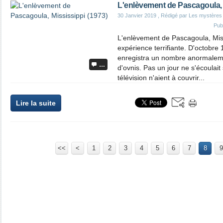
L'enlèvement de Pascagoula, 
30 Janvier 2019
, Rédigé par Les mystères
Pub
L'enlèvement de Pascagoula, Mis
expérience terrifiante. D'octobr
enregistra un nombre anormalem
…
d'ovnis. Pas un jour ne s'écoulait
télévision n'aient à couvrir...
Lire la suite
<<
<
1
2
3
4
5
6
7
8
9