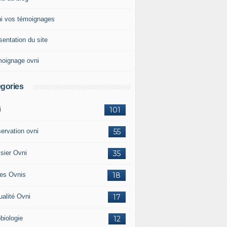
i vos témoignages
sentation du site
oignage ovni
gories
i
101
ervation ovni
55
sier Ovni
35
res Ovnis
18
ualité Ovni
17
biologie
12