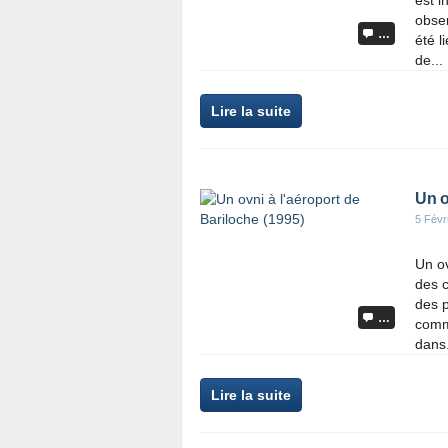
est i
obse
…
été l
de...
Lire la suite
Un o
5 Févr
Un ov
des 
des p
…
comme
dans.
Lire la suite