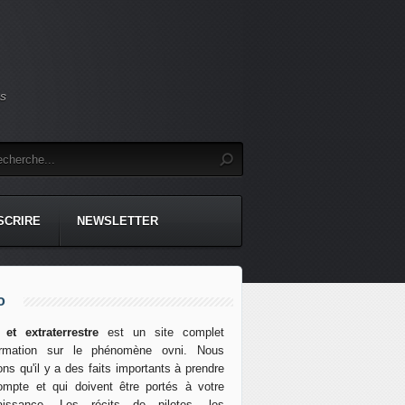
es
NSCRIRE
NEWSLETTER
o
 et extraterrestre
est un site complet
formation sur le phénomène ovni. Nous
ns qu'il y a des faits importants à prendre
mpte et qui doivent être portés à votre
aissance. Les récits de pilotes, les