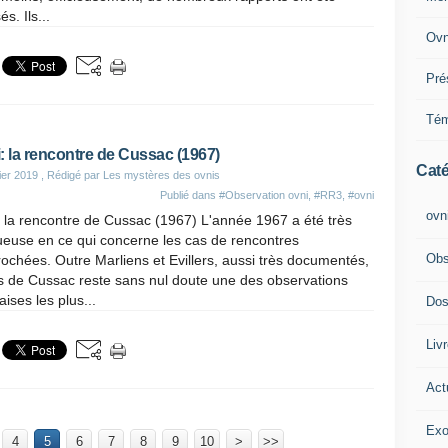
és. Ils...
Ovn
Pré
Tém
: la rencontre de Cussac (1967)
Caté
ier 2019
, Rédigé par Les mystères des ovnis
Publié dans
#Observation ovni
,
#RR3
,
#ovni
ovn
 la rencontre de Cussac (1967) L'année 1967 a été très
ueuse en ce qui concerne les cas de rencontres
Obs
ochées. Outre Marliens et Evillers, aussi très documentés,
s de Cussac reste sans nul doute une des observations
aises les plus...
Dos
Liv
Act
Exo
4
5
6
7
8
9
10
>
>>