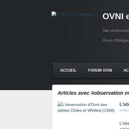
OVNI e
Site d'informa
Ovnis Ufologi
ACCUEIL
FORUM OVNI
AC
CONTACT
Articles avec #observation o
L'ob
5 Févr
L'obs