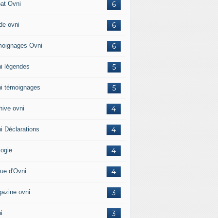
at Ovni
6
de ovni
6
oignages Ovni
6
i légendes
5
i témoignages
5
hive ovni
4
i Déclarations
4
logie
4
ue d'Ovni
4
azine ovni
3
i
3