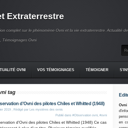
t Extraterrestre
tion complet sur le phénomène Ovni et la vie extraterrestre. Actualité d
e, Témoignages Ovni
TUALITÉ OVNI
VOS TÉMOIGNAGES
TÉMOIGNER
S'I
vni tag
Edit
servation d'Ovni des pilotes Chiles et Whitted (1948)
Ovni
ier 2019
, Rédigé par Les mystères des ovnis
d'in
Publié dans
#Observation ovni
,
#ovni
penso
ervation d'Ovni des pilotes Chiles et Whitted (1948) Ce cas
en co
conn