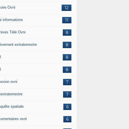
toire Ovni
12
i informations
11
hives Télé Ovni
8
èvement extraterrestre
8
3
8
4
8
lexion ovni
7
 extraterrestre
7
quête spatiale
6
umentaires ovni
6