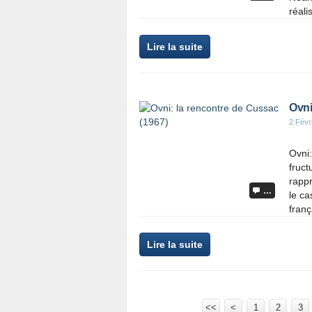
réalis
Lire la suite
Ovni
2 Févr
Ovni:
fruct
rappr
…
le ca
franç
Lire la suite
<<
<
1
2
3