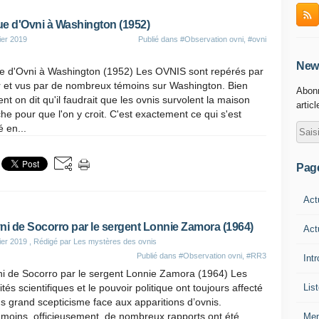
e d'Ovni à Washington (1952)
ier 2019
Publié dans
#Observation ovni
,
#ovni
News
e d'Ovni à Washington (1952) Les OVNIS sont repérés par
r et vus par de nombreux témoins sur Washington. Bien
Abonn
nt on dit qu'il faudrait que les ovnis survolent la maison
artic
he pour que l'on y croit. C'est exactement ce qui s'est
 en...
Pag
Act
ni de Socorro par le sergent Lonnie Zamora (1964)
Act
ier 2019
, Rédigé par Les mystères des ovnis
Publié dans
#Observation ovni
,
#RR3
Int
ni de Socorro par le sergent Lonnie Zamora (1964) Les
Lis
ités scientifiques et le pouvoir politique ont toujours affecté
us grand scepticisme face aux apparitions d’ovnis.
moins, officieusement, de nombreux rapports ont été
Men