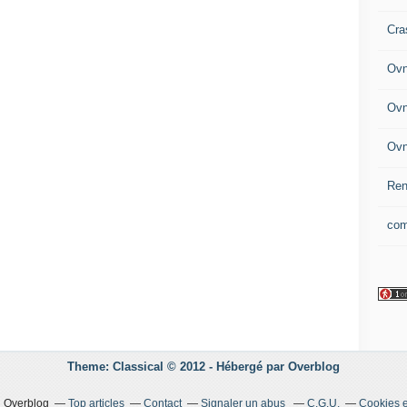
Cra
Ovn
Ovn
Ovn
Ren
com
Theme: Classical © 2012 -
Hébergé par
Overblog
il Overblog
Top articles
Contact
Signaler un abus
C.G.U.
Cookies e