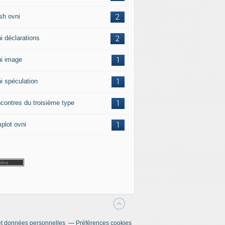
sh ovni
2
i déclarations
2
i image
1
i spéculation
1
contres du troisième type
1
plot ovni
1
t données personnelles
Préférences cookies