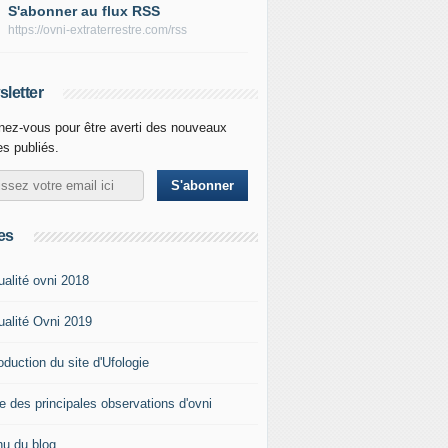
S'abonner au flux RSS
https://ovni-extraterrestre.com/rss
letter
ez-vous pour être averti des nouveaux
les publiés.
es
ualité ovni 2018
ualité Ovni 2019
roduction du site d'Ufologie
te des principales observations d'ovni
u du blog