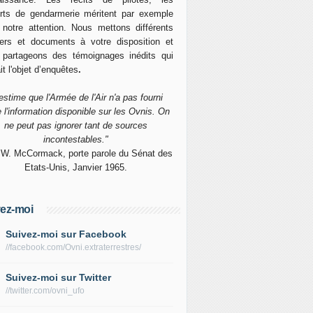
rts de gendarmerie méritent par exemple
 notre attention. Nous mettons différents
ers et documents à votre disposition et
 partageons des témoignages inédits qui
it l'objet d’enquêtes
.
'estime que l'Armée de l'Air n'a pas fourni
e l'information disponible sur les Ovnis. On
ne peut pas ignorer tant de sources
incontestables."
 W. McCormack, porte parole du Sénat des
Etats-Unis, Janvier 1965.
ez-moi
Suivez-moi sur Facebook
//facebook.com/Ovni.extraterrestres/
Suivez-moi sur Twitter
//twitter.com/ovni_ufo