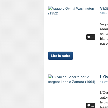
Vagu
5 Févr
Vagu
rada
souve
…
blanc
passé
Lire la suite
L'Ov
4 Févr
L'Ov
autor
le pl
…
Néan