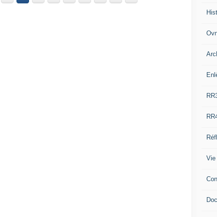
His
Ovn
Arc
Enl
RR
RR
Réf
Vie
Con
Doc