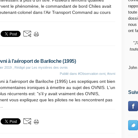
ntéressant à plus d’un titre. Plusieurs témoins qualifiés
rvent le phénomène, le commandant de bord Chiles avait
rappo
ieutenant-colonel dans l’Air Transport Command au cours
toute
dossi
nous
ont fa
"J
tout
vni à l'aéroport de Bariloche (1995)
John
ier 2019
, Rédigé par Les mystères des ovnis
Publié dans
#Observation ovni
,
#ovni
ni à l'aéroport de Bariloche (1995) Les sceptiques ont bien
commentaires ironiques à émettre au sujet des OVNIS. L'un
Suiv
lus récurrents est: "s'il y avait vraiment des OVNIS,
nt vous expliquez que les pilotes ne les rencontrent pas
..