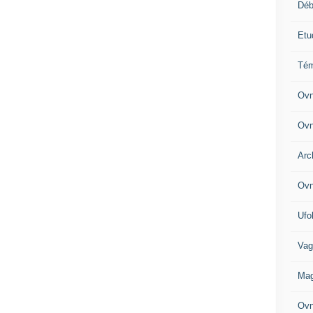
Déb
Etu
Tém
Ovn
Ovn
Arc
Ovn
Ufo
Vag
Mag
Ovn